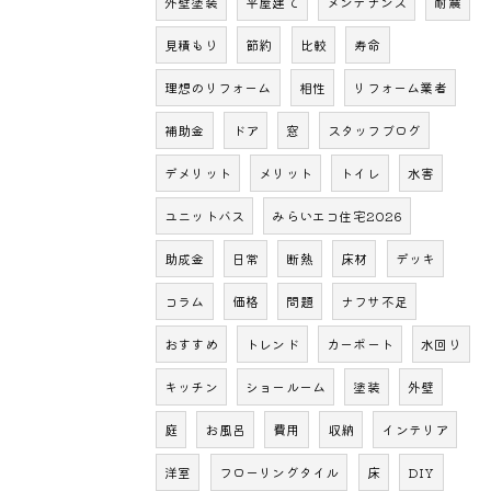
外壁塗装
平屋建て
メンテナンス
耐震
見積もり
節約
比較
寿命
理想のリフォーム
相性
リフォーム業者
補助金
ドア
窓
スタッフブログ
デメリット
メリット
トイレ
水害
ユニットバス
みらいエコ住宅2026
助成金
日常
断熱
床材
デッキ
コラム
価格
問題
ナフサ不足
おすすめ
トレンド
カーポート
水回り
キッチン
ショールーム
塗装
外壁
庭
お風呂
費用
収納
インテリア
洋室
フローリングタイル
床
DIY