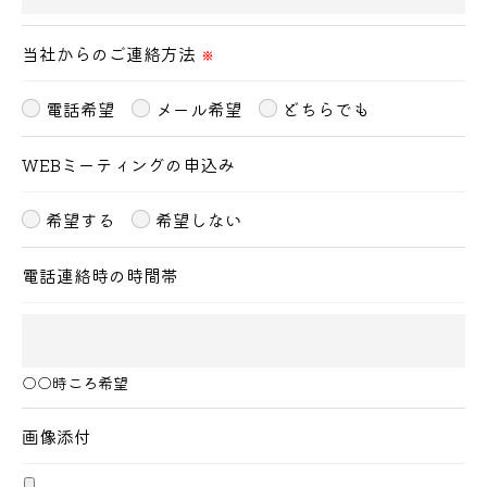
＜個人情報の開示･訂正・削除･利用停止の手続につ
当社からのご連絡方法
いて＞
※
当社では、お客様の個人情報の開示･訂正･削除・利
電話希望
メール希望
どちらでも
用停止の手続を定めさせて頂いております。
ご本人である事を確認のうえ、対応させて頂きま
WEBミーティングの申込み
す。
個人情報の開示･訂正･削除・利用停止の具体的手続
希望する
希望しない
きにつきましては、お電話でお問合せ下さい。
電話連絡時の時間帯
○○時ころ希望
画像添付