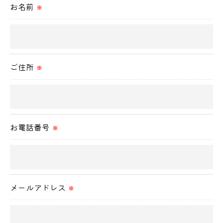
お名前
＜個人情報の委託について＞
※
当社では、利用目的の達成に必要な範囲において、
個人情報を外部に委託する場合があります。
これらの委託先に対しては個人情報保護契約等の措
ご住所
置をとり、適切な監督を行います。
※
＜個人情報の安全管理＞
当社では、個人情報の漏洩等がなされないよう、適
お電話番号
切に安全管理対策を実施します。
※
＜個人情報を与えなかった場合に生じる結果＞
必要な情報を頂けない場合は、それに対応した当社
メールアドレス
のサービスをご提供できない場合がございますので
※
予めご了承ください。