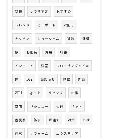
問題
ナフサ不足
おすすめ
トレンド
カーポート
水回り
キッチン
ショールーム
塗装
外壁
庭
お風呂
費用
収納
インテリア
洋室
フローリングタイル
床
DIY
お知らせ
結露
新築
ZEH
省エネ
リビング
お得
空間
バルコニー
快適
ペット
古民家
防水
戸建て
対策
外構
西宮
リフォーム
エクステリア