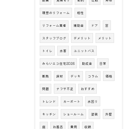
耐震
見積もり
節約
比較
寿命
理想のリフォーム
相性
リフォーム業者
補助金
ドア
窓
スタッフブログ
デメリット
メリット
トイレ
水害
ユニットバス
みらいエコ住宅2026
助成金
日常
断熱
床材
デッキ
コラム
価格
問題
ナフサ不足
おすすめ
トレンド
カーポート
水回り
キッチン
ショールーム
塗装
外壁
庭
お風呂
費用
収納