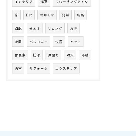
インテリア
洋室
フローリングタイル
床
DIY
お知らせ
結露
新築
ZEH
省エネ
リビング
お得
空間
バルコニー
快適
ペット
古民家
防水
戸建て
対策
外構
西宮
リフォーム
エクステリア