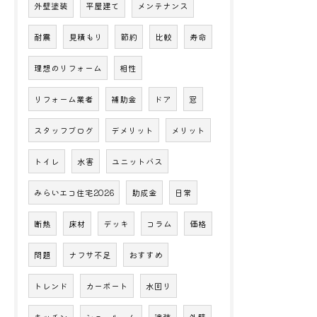
外壁塗装
平屋建て
メンテナンス
耐震
見積もり
節約
比較
寿命
理想のリフォーム
相性
リフォーム業者
補助金
ドア
窓
スタッフブログ
デメリット
メリット
トイレ
水害
ユニットバス
みらいエコ住宅2026
助成金
日常
断熱
床材
デッキ
コラム
価格
問題
ナフサ不足
おすすめ
トレンド
カーポート
水回り
キッチン
ショールーム
塗装
外壁