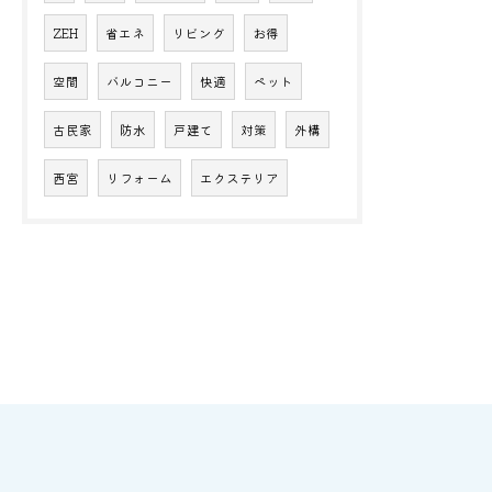
ZEH
省エネ
リビング
お得
空間
バルコニー
快適
ペット
古民家
防水
戸建て
対策
外構
西宮
リフォーム
エクステリア