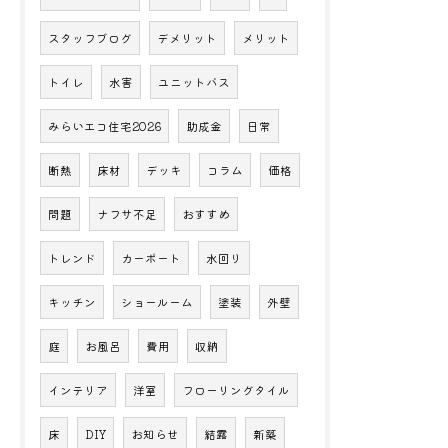
スタッフブログ
デメリット
メリット
トイレ
水害
ユニットバス
みらいエコ住宅2026
助成金
日常
断熱
床材
デッキ
コラム
価格
問題
ナフサ不足
おすすめ
トレンド
カーポート
水回り
キッチン
ショールーム
塗装
外壁
庭
お風呂
費用
収納
インテリア
洋室
フローリングタイル
床
DIY
お知らせ
結露
新築