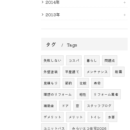
2014年
2013年
タグ
Tags
失敗しない
コスパ
暮らし
問題点
外壁塗装
平屋建て
メンテナンス
耐震
見積もり
節約
比較
寿命
理想のリフォーム
相性
リフォーム業者
補助金
ドア
窓
スタッフブログ
デメリット
メリット
トイレ
水害
ユニットバス
みらいエコ住宅2026