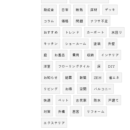
助成金
日常
断熱
床材
デッキ
コラム
価格
問題
ナフサ不足
おすすめ
トレンド
カーポート
水回り
キッチン
ショールーム
塗装
外壁
庭
お風呂
費用
収納
インテリア
洋室
フローリングタイル
床
DIY
お知らせ
結露
新築
ZEH
省エネ
リビング
お得
空間
バルコニー
快適
ペット
古民家
防水
戸建て
対策
外構
西宮
リフォーム
エクステリア