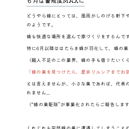
６月は警戒度MAXに
どうやら蜂にとっては、風雨がしのげる軒下
のようです。
蜂も快適な場所を選んで家づくりをするんで
特に6月以降ははたらき蜂が羽化して、蜂の
（職人不足のこの業界、蜂の手も借りたいく
「蜂の巣を見つけたら、是非リルシアまでお
とは言えませんが、小さな巣であれば、代表
れません...
（“蜂の巣駆除”が事業化されたらご報告しま
くれぐれも突然蜂の巣に遭遇してしまうこと