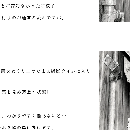
在をご存知なかったご様子。
を行うのが通常の流れですが、
、簾をめくり上げたまま撮影タイムに入り
う窓を閉め万全の状態）
に、わかりやすく撮らないと…
マホを蜂の巣に向けます。