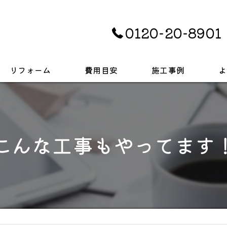
0120-20-8901
リフォーム
費用目安
施工事例
よ
キッチン
お風呂
こんな工事もやってます
トイレ
戸建て