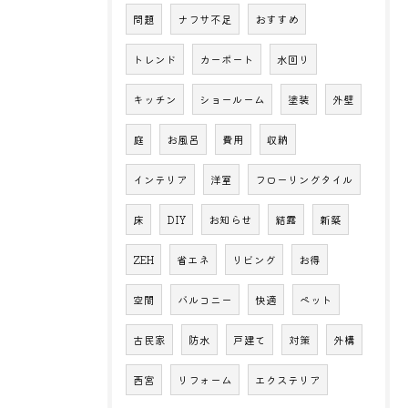
問題
ナフサ不足
おすすめ
トレンド
カーポート
水回り
キッチン
ショールーム
塗装
外壁
庭
お風呂
費用
収納
インテリア
洋室
フローリングタイル
床
DIY
お知らせ
結露
新築
ZEH
省エネ
リビング
お得
空間
バルコニー
快適
ペット
古民家
防水
戸建て
対策
外構
西宮
リフォーム
エクステリア