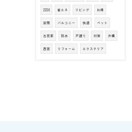
ZEH
省エネ
リビング
お得
空間
バルコニー
快適
ペット
古民家
防水
戸建て
対策
外構
西宮
リフォーム
エクステリア