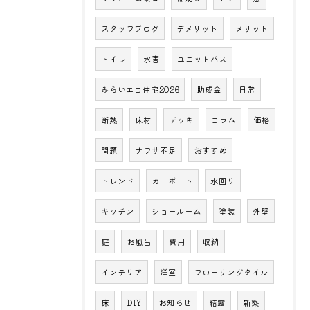
スタッフブログ
デメリット
メリット
トイレ
水害
ユニットバス
みらいエコ住宅2026
助成金
日常
断熱
床材
デッキ
コラム
価格
問題
ナフサ不足
おすすめ
トレンド
カーポート
水回り
キッチン
ショールーム
塗装
外壁
庭
お風呂
費用
収納
インテリア
洋室
フローリングタイル
床
DIY
お知らせ
結露
新築