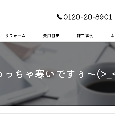
0120-20-8901
リフォーム
費用目安
施工事例
よ
キッチン
お風呂
めっちゃ寒いですぅ～(>_<
トイレ
戸建て