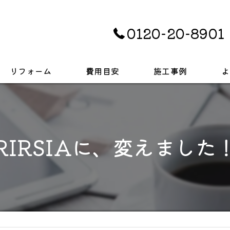
0120-20-8901
リフォーム
費用目安
施工事例
よ
キッチン
お風呂
RIRSIAに、変えました
トイレ
戸建て