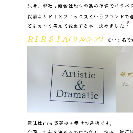
只今、弊社は新会社設立の為の準備でバタバ
以前よりＦＩＸフィックスというブランドで
どよぉ～く考えて変更する事に決めました
RＩＲＳＩＡ(リルシア）
という名で
意味はrire 微笑み＋幸せの造語です。
今回、名前を決めるのにかなり、悩み、試行錯