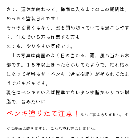
さて、連休が終わって、梅雨に入るまでのこの期間は、
めっちゃ塗装日和です！
それほど暑くもなく、窓を閉め切っていても過ごしやす
く、住んでいる方も作業する方も
とても、やりやすい気候です。
上の写真は南面のよく日の当たる、雨、風も当たる木
部です。１５年以上ほったらかしてたようで、枯れ枯れ
になって塗料もザ・ペンキ（合成樹脂）が塗られてたよ
うでパキパキです。
現在はペンキといえば標準でウレタン樹脂かシリコン樹
脂で、昔みたいに
ペンキ塗りたて注意！
なんて事はありません。す
ぐに表面は乾きますし、こんな捲れ方はしません。