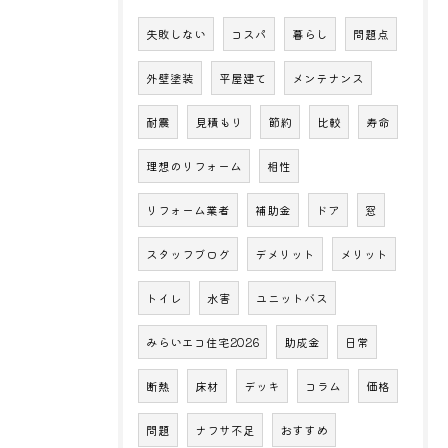
失敗しない
コスパ
暮らし
問題点
外壁塗装
平屋建て
メンテナンス
耐震
見積もり
節約
比較
寿命
理想のリフォーム
相性
リフォーム業者
補助金
ドア
窓
スタッフブログ
デメリット
メリット
トイレ
水害
ユニットバス
みらいエコ住宅2026
助成金
日常
断熱
床材
デッキ
コラム
価格
問題
ナフサ不足
おすすめ