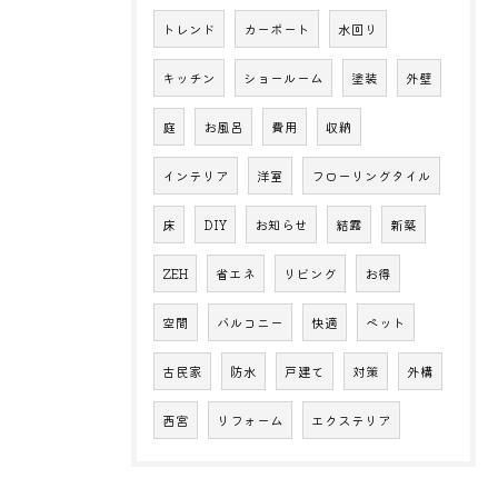
トレンド
カーポート
水回り
キッチン
ショールーム
塗装
外壁
庭
お風呂
費用
収納
インテリア
洋室
フローリングタイル
床
DIY
お知らせ
結露
新築
ZEH
省エネ
リビング
お得
空間
バルコニー
快適
ペット
古民家
防水
戸建て
対策
外構
西宮
リフォーム
エクステリア