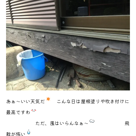
あぁ～いい天気だ
こんな日は屋根塗りや吹き付けに
最高ですわ
ただ、風はいらんなぁ～
飛
散が怖い