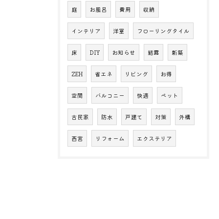
庭
お風呂
費用
収納
インテリア
洋室
フローリングタイル
床
DIY
お知らせ
結露
新築
ZEH
省エネ
リビング
お得
空間
バルコニー
快適
ペット
古民家
防水
戸建て
対策
外構
西宮
リフォーム
エクステリア