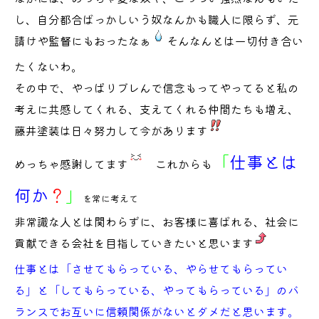
し、自分都合ばっかしいう奴なんかも職人に限らず、元
請けや監督にもおったなぁ
そんなんとは一切付き合い
たくないわ。
その中で、やっぱりブレんで信念もってやってると私の
考えに共感してくれる、支えてくれる仲間たちも増え、
藤井塗装は日々努力して今があります
「
仕事とは
めっちゃ感謝してます
これからも
何か
？
」
を常に考えて
非常識な人とは関わらずに、お客様に喜ばれる、社会に
貢献できる会社を目指していきたいと思います
仕事とは「させてもらっている、やらせてもらってい
る」と「してもらっている、やってもらっている」のバ
ランスでお互いに信頼関係がないとダメだと思います。