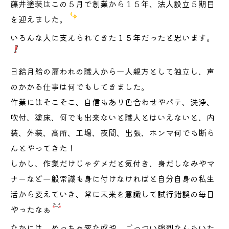
藤井塗装はこの５月で創業から１５年、法人設立５期目
を迎えました。
いろんな人に支えられてきた１５年だったと思います。
日給月給の雇われの職人から一人親方として独立し、声
のかかる仕事は何でもしてきました。
作業にはそこそこ、自信もあり色合わせやパテ、洗浄、
吹付、塗床、何でも出来ないと職人とはいえないと、内
装、外装、高所、工場、夜間、出張、ホンマ何でも断ら
んとやってきた！
しかし、作業だけじゃダメだと気付き、身だしなみやマ
ナーなど一般常識も身に付けなければと自分自身の私生
活から変えていき、常に未来を意識して試行錯誤の毎日
やったなぁ
なかには、めっちゃ変な奴や、ごっつい強烈なんもいた