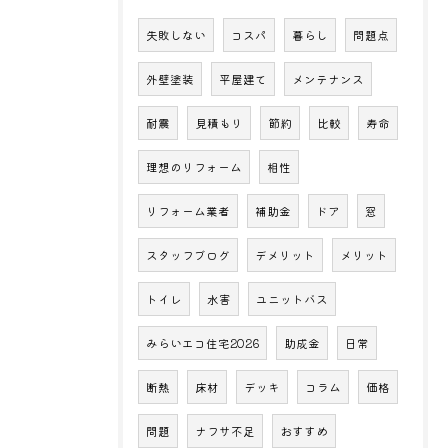
失敗しない
コスパ
暮らし
問題点
外壁塗装
平屋建て
メンテナンス
耐震
見積もり
節約
比較
寿命
理想のリフォーム
相性
リフォーム業者
補助金
ドア
窓
スタッフブログ
デメリット
メリット
トイレ
水害
ユニットバス
みらいエコ住宅2026
助成金
日常
断熱
床材
デッキ
コラム
価格
問題
ナフサ不足
おすすめ