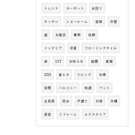
トレンド
カーポート
水回り
キッチン
ショールーム
塗装
外壁
庭
お風呂
費用
収納
インテリア
洋室
フローリングタイル
床
DIY
お知らせ
結露
新築
ZEH
省エネ
リビング
お得
空間
バルコニー
快適
ペット
古民家
防水
戸建て
対策
外構
西宮
リフォーム
エクステリア