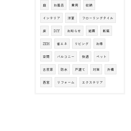
庭
お風呂
費用
収納
インテリア
洋室
フローリングタイル
床
DIY
お知らせ
結露
新築
ZEH
省エネ
リビング
お得
空間
バルコニー
快適
ペット
古民家
防水
戸建て
対策
外構
西宮
リフォーム
エクステリア