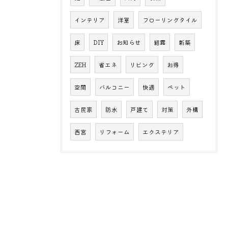
インテリア
洋室
フローリングタイル
床
DIY
お知らせ
結露
新築
ZEH
省エネ
リビング
お得
空間
バルコニー
快適
ペット
古民家
防水
戸建て
対策
外構
西宮
リフォーム
エクステリア