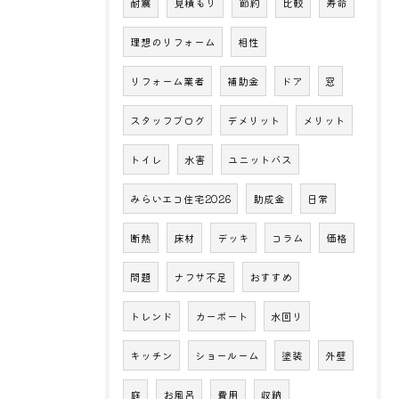
耐震
見積もり
節約
比較
寿命
理想のリフォーム
相性
リフォーム業者
補助金
ドア
窓
スタッフブログ
デメリット
メリット
トイレ
水害
ユニットバス
みらいエコ住宅2026
助成金
日常
断熱
床材
デッキ
コラム
価格
問題
ナフサ不足
おすすめ
トレンド
カーポート
水回り
キッチン
ショールーム
塗装
外壁
庭
お風呂
費用
収納