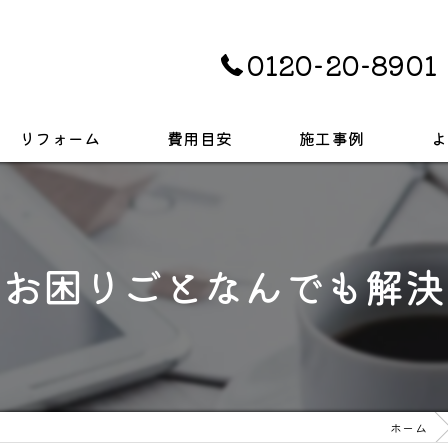
0120-20-8901
リフォーム
費用目安
施工事例
よ
キッチン
お風呂
のお困りごとなんでも解決
トイレ
戸建て
ホーム