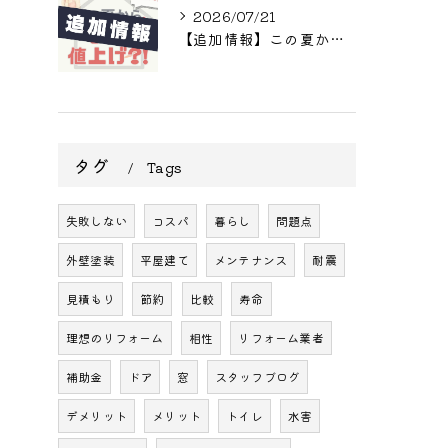
2026/07/21
【追加情報】この夏からまた値上げ?! リフォームをご検討中の方へ
タグ
Tags
失敗しない
コスパ
暮らし
問題点
外壁塗装
平屋建て
メンテナンス
耐震
見積もり
節約
比較
寿命
理想のリフォーム
相性
リフォーム業者
補助金
ドア
窓
スタッフブログ
デメリット
メリット
トイレ
水害