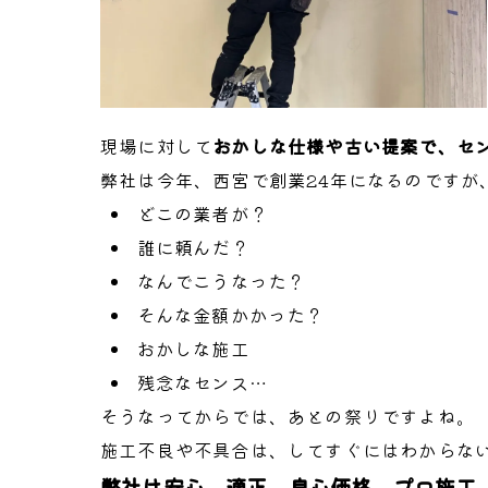
現場に対して
おかしな仕様や古い提案で、セ
弊社は今年、西宮で創業24年になるのですが
どこの業者が？
誰に頼んだ？
なんでこうなった？
そんな金額かかった？
おかしな施工
残念なセンス…
そうなってからでは、あとの祭りですよね。
施工不良や不具合は、してすぐにはわからな
弊社は安心、適正、良心価格、プロ施工