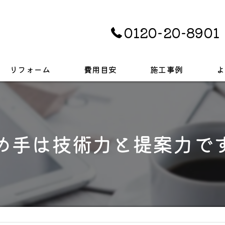
0120-20-8901
リフォーム
費用目安
施工事例
よ
キッチン
お風呂
め手は技術力と提案力で
トイレ
戸建て