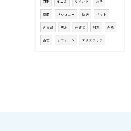
ZEH
省エネ
リビング
お得
空間
バルコニー
快適
ペット
古民家
防水
戸建て
対策
外構
西宮
リフォーム
エクステリア