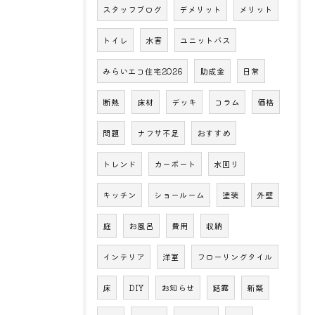
スタッフブログ
デメリット
メリット
トイレ
水害
ユニットバス
みらいエコ住宅2026
助成金
日常
断熱
床材
デッキ
コラム
価格
問題
ナフサ不足
おすすめ
トレンド
カーポート
水回り
キッチン
ショールーム
塗装
外壁
庭
お風呂
費用
収納
インテリア
洋室
フローリングタイル
床
DIY
お知らせ
結露
新築