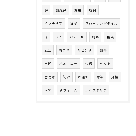
庭
お風呂
費用
収納
インテリア
洋室
フローリングタイル
床
DIY
お知らせ
結露
新築
ZEH
省エネ
リビング
お得
空間
バルコニー
快適
ペット
古民家
防水
戸建て
対策
外構
西宮
リフォーム
エクステリア