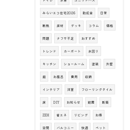
みらいエコ住宅2026
助成金
日常
断熱
床材
デッキ
コラム
価格
問題
ナフサ不足
おすすめ
トレンド
カーポート
水回り
キッチン
ショールーム
塗装
外壁
庭
お風呂
費用
収納
インテリア
洋室
フローリングタイル
床
DIY
お知らせ
結露
新築
ZEH
省エネ
リビング
お得
空間
バルコニー
快適
ペット