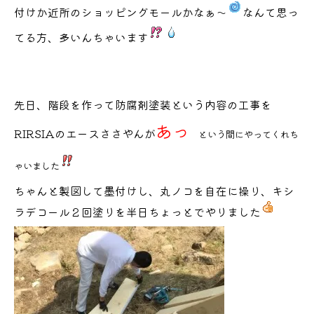
付けか近所のショッピングモールかなぁ～
なんて思っ
てる方、多いんちゃいます
先日、階段を作って防腐剤塗装という内容の工事を
あ
っ
RIRSIAのエースささやんが
という間にやってくれち
ゃいました
ちゃんと製図して墨付けし、丸ノコを自在に操り、キシ
ラデコール２回塗りを半日ちょっとでやりました