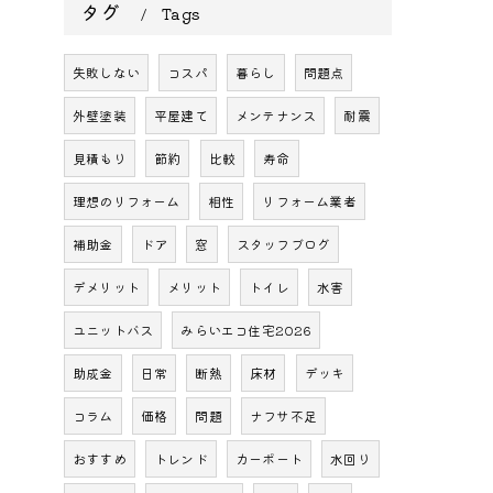
タグ
Tags
失敗しない
コスパ
暮らし
問題点
外壁塗装
平屋建て
メンテナンス
耐震
見積もり
節約
比較
寿命
理想のリフォーム
相性
リフォーム業者
補助金
ドア
窓
スタッフブログ
デメリット
メリット
トイレ
水害
ユニットバス
みらいエコ住宅2026
助成金
日常
断熱
床材
デッキ
コラム
価格
問題
ナフサ不足
おすすめ
トレンド
カーポート
水回り