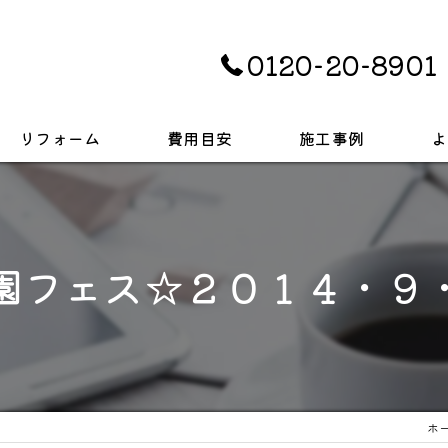
0120-20-8901
リフォーム
費用目安
施工事例
よ
キッチン
お風呂
園フェス☆２０１４・９
トイレ
戸建て
ホ