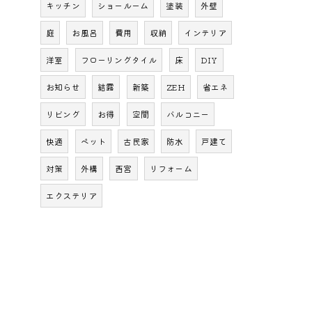
キッチン
ショールーム
塗装
外壁
庭
お風呂
費用
収納
インテリア
洋室
フローリングタイル
床
DIY
お知らせ
結露
新築
ZEH
省エネ
リビング
お得
空間
バルコニー
快適
ペット
古民家
防水
戸建て
対策
外構
西宮
リフォーム
エクステリア