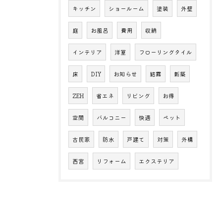
キッチン
ショールーム
塗装
外壁
庭
お風呂
費用
収納
インテリア
洋室
フローリングタイル
床
DIY
お知らせ
結露
新築
ZEH
省エネ
リビング
お得
空間
バルコニー
快適
ペット
古民家
防水
戸建て
対策
外構
西宮
リフォーム
エクステリア