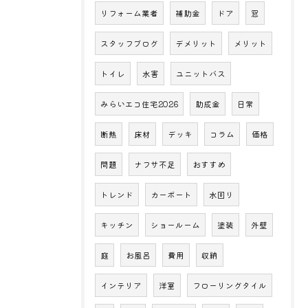
リフォーム業者
補助金
ドア
窓
スタッフブログ
デメリット
メリット
トイレ
水害
ユニットバス
みらいエコ住宅2026
助成金
日常
断熱
床材
デッキ
コラム
価格
問題
ナフサ不足
おすすめ
トレンド
カーポート
水回り
キッチン
ショールーム
塗装
外壁
庭
お風呂
費用
収納
インテリア
洋室
フローリングタイル