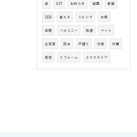
床
DIY
お知らせ
結露
新築
ZEH
省エネ
リビング
お得
空間
バルコニー
快適
ペット
古民家
防水
戸建て
対策
外構
西宮
リフォーム
エクステリア