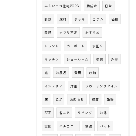
みらいエコ住宅2026
助成金
日常
断熱
床材
デッキ
コラム
価格
問題
ナフサ不足
おすすめ
トレンド
カーポート
水回り
キッチン
ショールーム
塗装
外壁
庭
お風呂
費用
収納
インテリア
洋室
フローリングタイル
床
DIY
お知らせ
結露
新築
ZEH
省エネ
リビング
お得
空間
バルコニー
快適
ペット