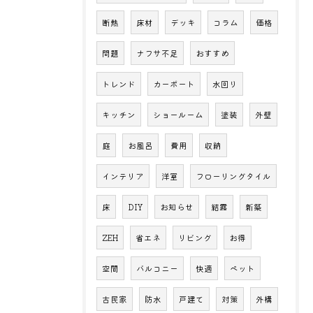
断熱
床材
デッキ
コラム
価格
問題
ナフサ不足
おすすめ
トレンド
カーポート
水回り
キッチン
ショールーム
塗装
外壁
庭
お風呂
費用
収納
インテリア
洋室
フローリングタイル
床
DIY
お知らせ
結露
新築
ZEH
省エネ
リビング
お得
空間
バルコニー
快適
ペット
古民家
防水
戸建て
対策
外構