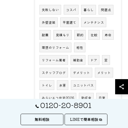
失敗しない
コスパ
暮らし
問題点
外壁塗装
平屋建て
メンテナンス
耐震
見積もり
節約
比較
寿命
理想のリフォーム
相性
リフォーム業者
補助金
ドア
窓
スタッフブログ
デメリット
メリット
トイレ
水害
ユニットバス
みらいエコ住宅2026
助成金
日常
0120-20-8901
断熱
床材
デッキ
コラム
価格
無料相談
LINEで簡単相談
問題
ナフサ不足
おすすめ