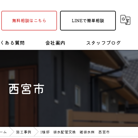
無料相談はこちら
LINEで簡単相談
くある質問
会社案内
スタッフブログ
採用情報
塗装・リフォームの豆知識
 西宮市
ーム
施工事例
I様邸 排水配管交換 雑排水桝 西宮市