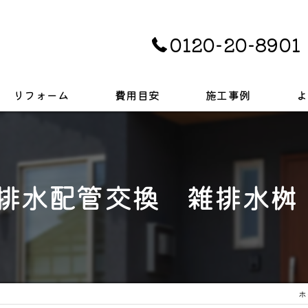
0120-20-8901
リフォーム
費用目安
施工事例
よ
キッチン
お風呂
 排水配管交換 雑排水桝
トイレ
戸建て
ホ