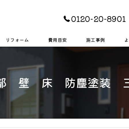
0120-20-8901
リフォーム
費用目安
施工事例
よ
キッチン
お風呂
部 壁 床 防塵塗装 
トイレ
戸建て