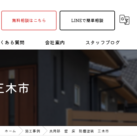
無料相談はこちら
LINEで簡単相談
くある質問
会社案内
スタッフブログ
採用情報
塗装・リフォームの豆知識
三木市
ホーム
施工事例
共用部 壁 床 防塵塗装 三木市