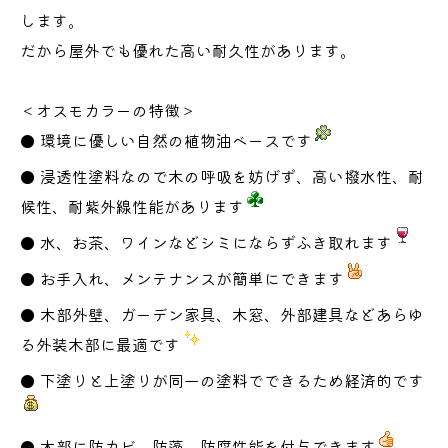
します。
だから屋外でも優れた高い耐久性があります。
＜オスモカラーの特徴＞
● 環境に優しい自然の植物油ベースです
● 浸透性塗料なので木の呼吸を妨げず、高い撥水性、耐
候性、耐紫外線性能があります
● 水、お茶、ワインなどシミにならずふき取れます
● お手入れ、メンテナンスが簡単にできます
● 木部外壁、ガーデン家具、木窓、外部建具などあらゆ
る外装木部に最適です
● 下塗りと上塗りが同一の塗料でできるため経済的です
● 木部に防カビ、防藻、防腐性能を付与できます