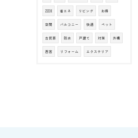
ZEH
省エネ
リビング
お得
空間
バルコニー
快適
ペット
古民家
防水
戸建て
対策
外構
西宮
リフォーム
エクステリア