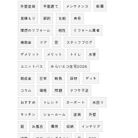
外壁塗装
平屋建て
メンテナンス
耐震
見積もり
節約
比較
寿命
理想のリフォーム
相性
リフォーム業者
補助金
ドア
窓
スタッフブログ
デメリット
メリット
トイレ
水害
ユニットバス
みらいエコ住宅2026
助成金
日常
断熱
床材
デッキ
コラム
価格
問題
ナフサ不足
おすすめ
トレンド
カーポート
水回り
キッチン
ショールーム
塗装
外壁
庭
お風呂
費用
収納
インテリア