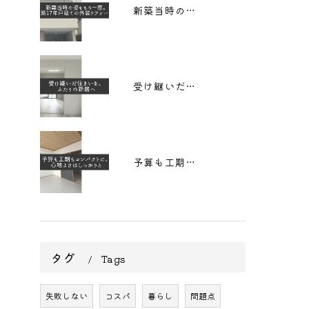
新築当時の姿をもう一度。築17年戸建ての外装リフォーム
受け継いだ住まいを、 ふたりの新居へ
予算も工期もコンパクトに、心地よさはしっかりと
タグ
Tags
失敗しない
コスパ
暮らし
問題点