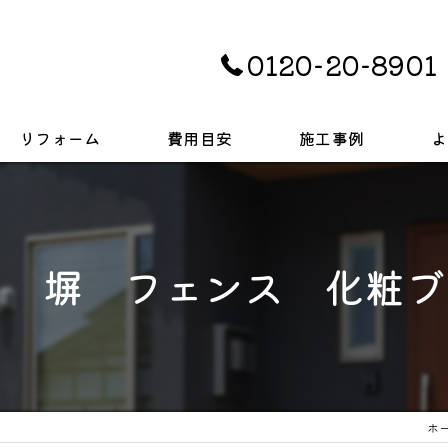
0120-20-8901
リフォーム
費用目安
施工事例
よ
キッチン
お風呂
浄 塀 フェンス 化粧
トイレ
戸建て
ホ