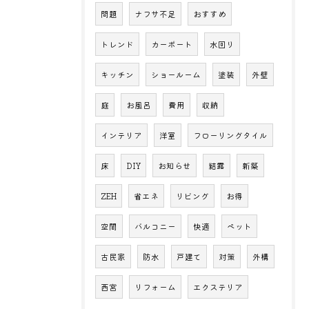
問題
ナフサ不足
おすすめ
トレンド
カーポート
水回り
キッチン
ショールーム
塗装
外壁
庭
お風呂
費用
収納
インテリア
洋室
フローリングタイル
床
DIY
お知らせ
結露
新築
ZEH
省エネ
リビング
お得
空間
バルコニー
快適
ペット
古民家
防水
戸建て
対策
外構
西宮
リフォーム
エクステリア