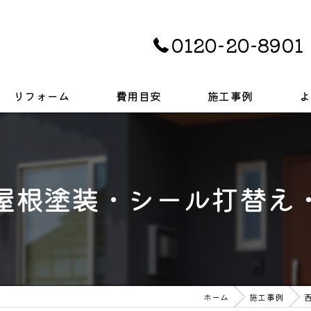
0120-20-8901
リフォーム
費用目安
施工事例
よ
キッチン
お風呂
屋根塗装・シール打替え
トイレ
戸建て
ホーム
施工事例