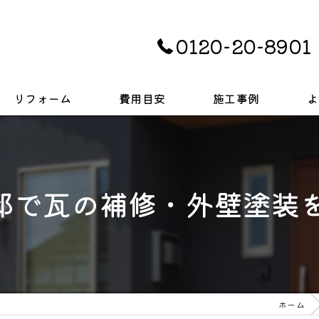
0120-20-8901
リフォーム
費用目安
施工事例
よ
キッチン
お風呂
邸で瓦の補修・外壁塗装
トイレ
戸建て
ホーム