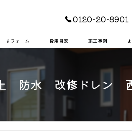
0120-20-8901
リフォーム
費用目安
施工事例
よ
キッチン
お風呂
上 防水 改修ドレン 
トイレ
戸建て