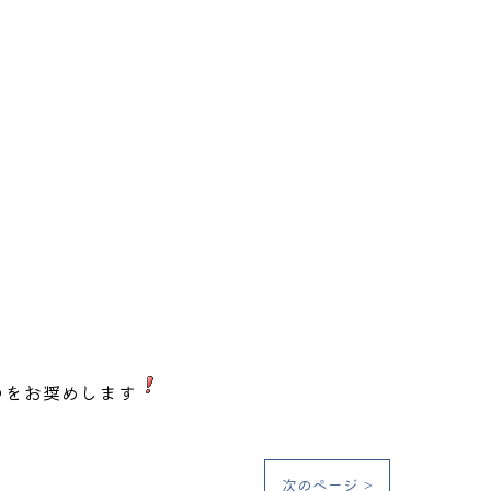
のをお奨めします
次のページ >