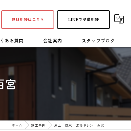
無料相談はこちら
LINEで簡単相談
くある質問
会社案内
スタッフブログ
採用情報
塗装・リフォームの豆知識
西宮
ホーム
施工事例
屋上 防水 改修ドレン 西宮