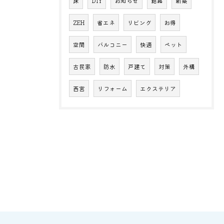
床
DIY
お知らせ
結露
新築
ZEH
省エネ
リビング
お得
空間
バルコニー
快適
ペット
古民家
防水
戸建て
対策
外構
西宮
リフォーム
エクステリア