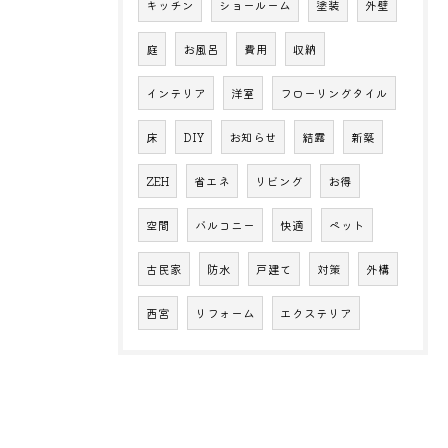
キッチン
ショールーム
塗装
外壁
庭
お風呂
費用
収納
インテリア
洋室
フローリングタイル
床
DIY
お知らせ
結露
新築
ZEH
省エネ
リビング
お得
空間
バルコニー
快適
ペット
古民家
防水
戸建て
対策
外構
西宮
リフォーム
エクステリア