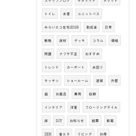
スタッフブログ
デメリット
メリット
トイレ
水害
ユニットバス
みらいエコ住宅2026
助成金
日常
断熱
床材
デッキ
コラム
価格
問題
ナフサ不足
おすすめ
トレンド
カーポート
水回り
キッチン
ショールーム
塗装
外壁
庭
お風呂
費用
収納
インテリア
洋室
フローリングタイル
床
DIY
お知らせ
結露
新築
ZEH
省エネ
リビング
お得