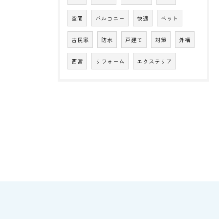
空間
バルコニー
快適
ペット
古民家
防水
戸建て
対策
外構
西宮
リフォーム
エクステリア